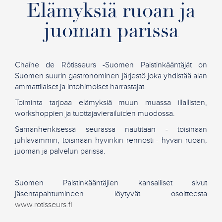
Elämyksiä ruoan ja
juoman parissa
Chaîne de Rôtisseurs -Suomen Paistinkääntäjät on
Suomen suurin gastronominen järjestö joka yhdistää alan
ammattilaiset ja intohimoiset harrastajat.
Toiminta tarjoaa elämyksiä muun muassa illallisten,
workshoppien ja tuottajavierailuiden muodossa.
Samanhenkisessä seurassa nautitaan - toisinaan
juhlavammin, toisinaan hyvinkin rennosti - hyvän ruoan,
juoman ja palvelun parissa.
Suomen Paistinkääntäjien kansalliset sivut
jäsentapahtumineen löytyvät osoitteesta
www.rotisseurs.fi